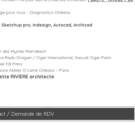
sage pour tous – Diagnostics Orléans
op, Sketchup pro, Indesign, Autocad, Archicad
our des Myrtes Marrakech
nce Radu Dragan / Oger International, Saoudi Oger Paris
ier FB Paris
eure Atelier O’carré Orléans – Paris
iette RIVIERE architecte
act / Demande de RDV