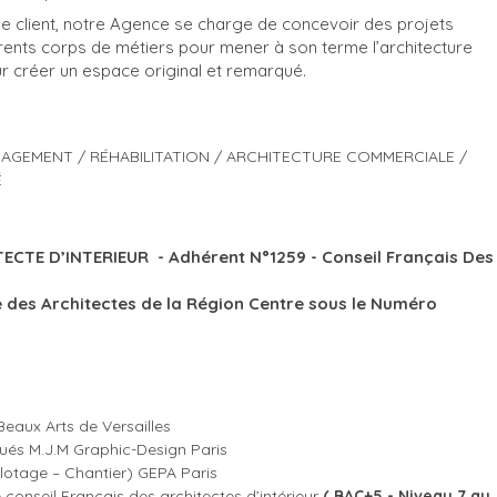
e client, notre Agence se charge de concevoir des projets
férents corps de métiers pour mener à son terme l’architecture
r créer un espace original et remarqué.
MENAGEMENT / RÉHABILITATION / ARCHITECTURE COMMERCIALE /
É
ECTE D’INTERIEUR - Adhérent N°1259 - Conseil Français Des
 des Architectes de la Région Centre sous le Numéro
Beaux Arts de Versailles
qués M.J.M Graphic-Design Paris
otage – Chantier) GEPA Paris
onseil Français des architectes d’intérieur
( BAC+5 - Niveau 7 au