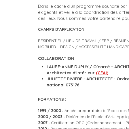
Dans le cadre d’un programme souhaité par l
exigeants et veille à la coordination des dif
des lieux. Nous sommes votre partenaire pou
CHAMPS D’APPLICATION
RESIDENTIEL / LIEU DE TRAVAIL / ERP / RÉA
MOBILIER – DESIGN / ACCESSIBILITÉ HANDICAP
COLLABORATION
LAURE-ANNE DUPUY / O'carré – ARCHIT
Architectes d'Intérieur
(
CFAI
)
JULIETTE RIVIERE - ARCHITECTE - Ordre
national 073176
FORMATIONS :
1999 / 2000 :
Année préparatoire à l’Ecole des 
2000 / 2003 :
Diplômée de l’Ecole d’Arts Appli
2007 :
Certification OPC (Ordonnancement – Pil
2010 :
Reconnaissance des compétences par le c